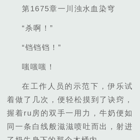
第1675章一川浊水血染穹
“杀啊！”
“铛铛铛！”
嗤嗤嗤！
在工作人员的示范下，伊乐试
着做了几次，便轻松摸到了诀窍，
握着ru房的双手一用力，牛奶便如
同一条白线般滋滋喷吐而出，射进
了奶牛身下的那个木桶内。