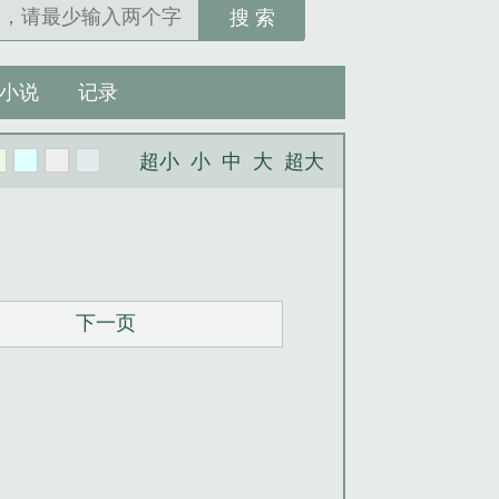
搜 索
小说
记录
超小
小
中
大
超大
下一页