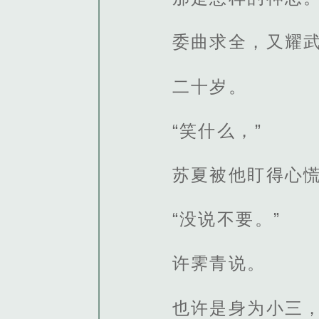
委曲求全，又耀
二十岁。
“笑什么，”
苏夏被他盯得心慌
“没说不要。”
许霁青说。
也许是身为小三