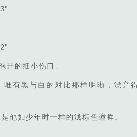
3"
2"
泡开的细小伤口。
，唯有黑与白的对比那样明晰，漂亮
，是他如少年时一样的浅棕色瞳眸。
。