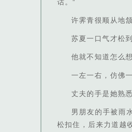
话。”
许霁青很顺从地
苏夏一口气才松
他就不知道怎么
一左一右，仿佛
丈夫的手是她熟
男朋友的手被雨
松扣住，后来力道越