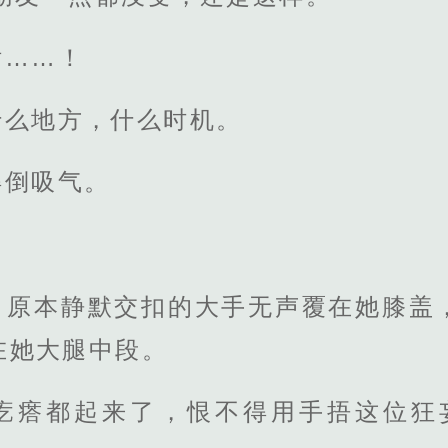
话……！
什么地方，什么时机。
得倒吸气。
，原本静默交扣的大手无声覆在她膝盖
在她大腿中段。
疙瘩都起来了，恨不得用手捂这位狂