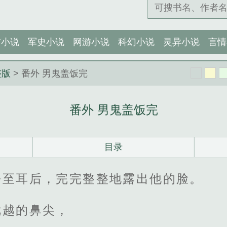
市小说
军史小说
网游小说
科幻小说
灵异小说
言情
整版
> 番外 男鬼盖饭完
番外 男鬼盖饭完
目录
捋至耳后，完完整整地露出他的脸。
优越的鼻尖，