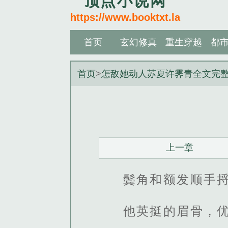
顶点小说网
https://www.booktxt.la
首页
玄幻修真
重生穿越
都
首页
>
怎敌她动人苏夏许霁青全文完
上一章
鬓角和额发顺手
他英挺的眉骨，