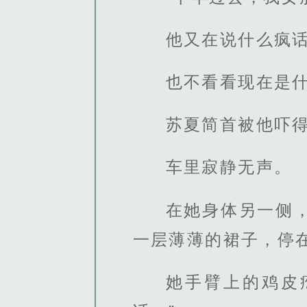
他又在说什么疯
也不看看现在是
苏夏简首被他吓
车里寂静无声。
在她身体另一侧
一层薄薄的裙子，停
她手臂上的鸡皮