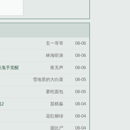
玄一哥哥
08-06
林海听涛
08-06
痋鬼手觉醒
夜无声
08-06
雪地里的大白菜
08-05
要吃面包
08-05
2
苗棋淼
08-04
花红柳绿
08-04
据比尸
08-04