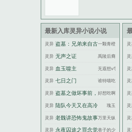
最新入库灵异小说小说
盗墓：兄弟来自古
灵异
一颗青橙
灵
代，怎么办
小
无声之证
灵异
禹陵后裔
灵
小
血玉噬主
灵异
无遐想v学
灵
小
七日之门
灵异
谁特喵吃土
灵
小
盗墓之做坏事前，
灵异
好想吃啊
灵
避着点瞎子我啊
小
陆队今天又在高冷
灵异
瑰玉
灵
小
老魏讲恐怖鬼故事
灵异
万里天纵
灵
小
永夜囚途之罪念觉
灵异
巷子的少年
灵