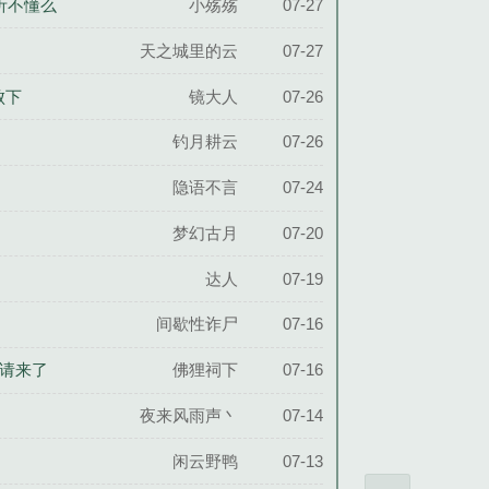
听不懂么
小殇殇
07-27
天之城里的云
07-27
败下
镜大人
07-26
钓月耕云
07-26
隐语不言
07-24
梦幻古月
07-20
达人
07-19
间歇性诈尸
07-16
人请来了
佛狸祠下
07-16
夜来风雨声丶
07-14
闲云野鸭
07-13