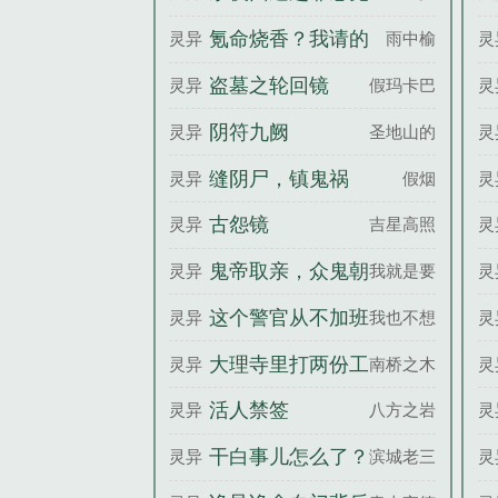
醒
小
氪命烧香？我请的
灵异
雨中榆
灵
才是真凶神
小
盗墓之轮回镜
灵异
假玛卡巴卡
灵
小
阴符九阙
灵异
圣地山的六
灵
小
缝阴尸，镇鬼祸
灵异
假烟
灵
小
古怨镜
灵异
吉星高照爱
灵
小
鬼帝取亲，众鬼朝
灵异
我就是要长
灵
拜
小
这个警官从不加班
灵异
我也不想的
灵
小
大理寺里打两份工
灵异
南桥之木
灵
小
活人禁签
灵异
八方之岩
灵
小
干白事儿怎么了？
灵异
滨城老三
灵
有种别叫我先生
小