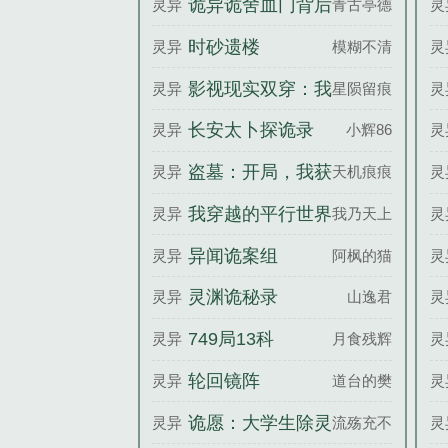
诡异诡舍血门背后
灵异
青古亭德
灵
迷雾剧场世界
小
时砂遗楼
灵异
模糊不清的
灵
小
影视现实双穿：我
灵异
星陨留痕
灵
的明星女友
小
长安太卜探诡录
灵异
小辉86
灵
小
盗墓：开局，我获
灵异
天机痕痕
灵
得九尾狐血脉
小
我穿越的平行世界
灵异
我乃天上繁
灵
居然有诡
小
异闻诡案组
灵异
阿枫的猫
灵
小
灵渊诡秘录
灵异
山逸君
灵
小
749局13科
灵异
月食残辉
灵
小
轮回镜阵
灵异
道台的樊如
灵
小
诡愿：大学生除灵
灵异
流殇充不起
灵