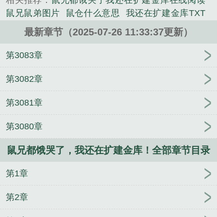
相关推荐：
鼠兄都饿哭了我还在扩建金库在线阅读
这可是千古一帝，不过他儿子就不行了，全部都造反
鼠兄鼠弟图片
鼠仓什么意思
我还在扩建金库TXT
啦！李二忍不住暴怒好小子，朕可是你父皇，李二是
鼠兄弟的表演
我还在扩建金库免费阅读
鼠金原版
你叫得？把你的财产上交国库，我就算了，而且皇位
最新章节（2025-07-26 11:33:37更新）
鼠兄都饿哭了我还在扩建金库笔趣阁
我还在扩建金
留给你！李想有点懵啥，我是大唐皇子，这狗都不当
库!瓜州有点甜
鼠kid
鼠兄都饿哭了
鼠入仓廪怎么解
第3083章
啊！...
释
我还在扩建金库! 点按两次即可激活
鼠兄都饿哭
《鼠兄都饿哭了，我还在扩建金库！》是瓜州有点甜
了我还在扩建金库txt
鼠兄弟我先撤了
忪鼠仓库
我
第3082章
精心创作的军史小说类小说。
还在扩建金库!(李想)
鼠chi
我还在扩建金库!
鼠灾百
第3081章
度百科
12年后我来继续打头阵
鼠兄都饿哭了我还在
扩建金库李想
鼠仓 什么意思
回去疗伤
鼠兄都饿哭
第3080章
了我还在扩建金库
我还在扩建金库!免费
鼯鼠兄弟
鼠王百科
我还在扩建金库 听书
我还在扩建金库! 笔
鼠兄都饿哭了，我还在扩建金库！全部章节目录
趣阁
鼠兄都饿哭了我还在扩建金库全文免费阅读
不
做备胎乔小姐跟别人官宣了江昱珩乔杉
再告白一次
第1章
又如何
我承认很好色，但绝不是下流皇子
薄总，万
人嫌你高攀不起
抄家流放：奶娃带着全家吃香喝辣
第2章
年代文炮灰女配认错男主后
游遍中国之云南篇：走