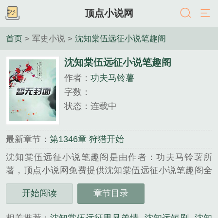
顶点小说网
首页
> 军史小说 >
沈知棠伍远征小说笔趣阁
沈知棠伍远征小说笔趣阁
作者：
功夫马铃薯
字数：
状态：连载中
最新章节：
第1346章 狩猎开始
沈知棠伍远征小说笔趣阁是由作者：功夫马铃薯所
著，顶点小说网免费提供沈知棠伍远征小说笔趣阁全
文在线阅读。
开始阅读
章节目录
三秒记住本站：顶点小说网 网址：www.booktxt.la...
《沈知棠伍远征小说笔趣阁》是功夫马铃薯精心创作