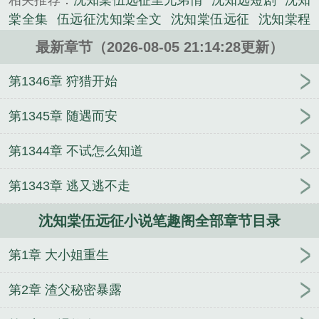
相关推荐：
沈知棠伍远征里兄弟情
沈知远短剧
沈知
的军史小说类小说。
棠全集
伍远征沈知棠全文
沈知棠伍远征
沈知棠程
也
沈知棠个人简历
沈知棠全文免费阅读
沈知棠伍
最新章节（2026-08-05 21:14:28更新）
远征里妯娌几个
沈知棠 程也
伍远征沈知棠阅读
沈
知远的遗书
沈知棠伍远征叫什么名字
在石器时代搞
第1346章 狩猎开始
基建
我在古代开律所
我那夫君柔弱不能自理
沈玉
芜谢寒城
一年出现一次的男人
职业病暗卫的宠妃生
第1345章 随遇而安
存指南
[综英美]言灵师又在背刺
炼心
大明彪悍长公
第1344章 不试怎么知道
主从杀猪开始
离婚后前妻姐她追悔莫及
沈玉芜谢寒
城春池欲涨百度云
沈玉芜谢寒城小说笔趣阁
海上求
第1343章 逃又逃不走
生后我不是人了
我的侯府傲娇才娘子
万人迷NPC他
只想干饭
王爷别过来，我只是个小道士啊！
沈知棠
沈知棠伍远征小说笔趣阁全部章节目录
伍远征
师尊他死在我认错那天
团宠千金是暴力天
师
春池欲涨沈玉芜谢寒城全文完整版
第1章 大小姐重生
第2章 渣父秘密暴露