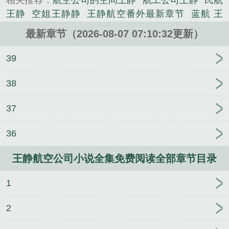
相关推荐：
航空公司的空间王静
航工公司王静
民航
的军史小说类小说。
王静
空姐王静静
王静航空番外最新章节
蓝航 王
静
王静王静航空番外全集
蓝航空公司 王静
篮航王
最新章节（2026-08-07 07:10:32更新）
静
航空公司王瑾
航天航空王静在线阅读
王静航空
公司岩
王静南航空
航空公司王洁
航空公司 王总
39
航空公司陈静
王静航空航天
王静航空公司
魏西西
许璁全集免费阅读
引诱名流简茜棠宋时韫全文完整
38
版
小莹小说
小莹小说小说笔趣阁
王静航空公司小
37
说
简茜棠宋时韫引诱名流百度云
魏西西许璁小说笔
趣阁
魏西西许璁
小莹小说升华的爱百度云
简茜棠
36
宋时韫
6220体校小说百度云
她又把他惹哭了[末日
重生]
当虐文主角团拿错剧本以后
简茜棠宋时韫全
王静航空公司小说全集免费阅读全部章节目录
集免费阅读
小莹小说全集免费阅读
颠倒众生模拟
器
体校小说魏西西许璁全文完整版
简茜棠宋时韫小
1
说笔趣阁
魏西西许璁体校小说百度云
升华的爱小莹
小说全文完整版
2