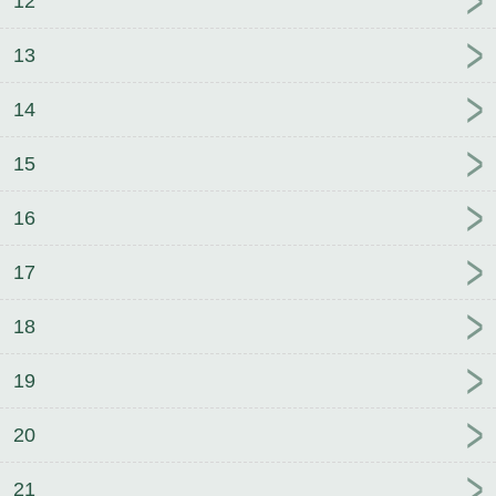
12
13
14
15
16
17
18
19
20
21