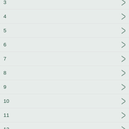
3
缘何兆何进小说笔趣阁
替身唐宁斐厉笙全文完整版
肖缘何兆何进
唐宁斐厉笙小说笔趣阁
祝纱S970
送
4
宿敌99朵蓝玫瑰
救命！虫皇雌君要杀我？！
祝纱
S970小说笔趣阁
5
6
7
8
9
10
11