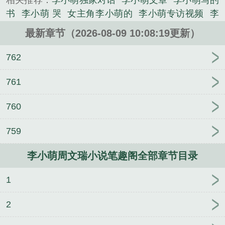
相关推荐：
李小萌独家对话
李小萌文章
李小萌写的
小说类小说。
书
李小萌 哭
女主角李小萌的
李小萌专访视频
李
小萌采访视频
周文瑞李小萌农民工
第一章周文瑞李
最新章节（2026-08-09 10:08:19更新）
小萌叫什么名字
李小萌!
李小萌新书
李小萌免费阅
读
有李小萌的
李小萌专访
李小萌知乎
李小萌周
762
文瑞最新动态
李小萌和周文瑞的叫什么
李小萌周文
瑞故事
李小萌一个颠覆三观的故事
李小萌腿
李小
761
萌周文瑞哪里能免费读
李小萌一个颠覆我三观的故
760
事
李小萌周文瑞最新
李小萌吧
李小萌采访
李小
萌纹身
李小萌百度
李小萌和周文瑞的
李小萌周文
759
瑞名称
李小萌周文瑞笔趣阁阅读
唐宁斐厉笙
唐宁
斐厉笙全集免费阅读
唐宁斐厉笙替身百度云
李小萌
李小萌周文瑞小说笔趣阁全部章节目录
周文瑞全集免费阅读
李小萌周文瑞
我们什么时候分
手
那村那人那痞子肖缘何兆何进全文完整版
祝纱
1
S970黑化的机器人百度云
黑化的机器人祝纱S970全
文完整版
肖缘何兆何进全集免费阅读
祝纱S970全
2
集免费阅读
肖缘何兆何进那村那人那痞子百度云
肖