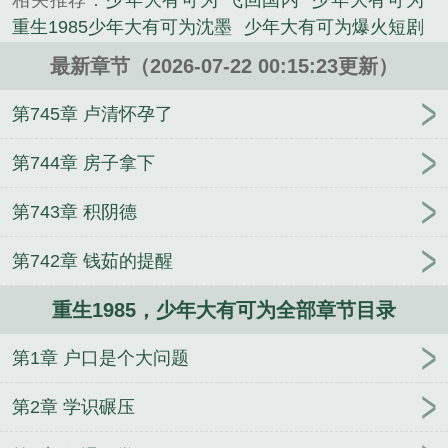
相关推荐：
少年大有可为 飞回国内
少年大有可为
《重生1985，少年大有可为》是v奔跑的蜗牛v精心创
重生1985少年大有可为沈墨
少年大有可为爆火短剧
作的言情小说类小说。
少年大有可为txt
少年大有可为李惊蛰
少年大有可为
最新章节（2026-07-22 00:15:23更新）
短剧
少年大有可为短剧合集
少年大有可为动漫
重
生1985少年大有可为最新章节列
少年大有可为动画
第745章 卢清怀孕了
重生1985少年大有可为百度
重生1985少年大有可为
txt
少年大有可为沈墨
少年大有可为短剧免费观看
第744章 房子拿下
重生1985少年大有可为
重生1985少年大有可为免费
第743章 积阴德
阅读
[全职高手]轮回经理是我，你不满意？
结婚小
离谱
重生之食味天下
巨星们的糕点屋
烈旭清河
第742章 钱茹的提醒
带着儿子嫁豪门【完结】
焦渴
妹宝在豪门当咸鱼
修仙之云深的魔法师
炮灰逆袭系统
骨科1/3h(双胞
重生1985，少年大有可为全部章节目录
胎)未删减版
五岁小奶团入豪门，靠玄学给全家改
命
飞天九道尊祖
渡己
刘大壮苏雪
骨科1/3h(双胞
第1章 户口是个大问题
胎)
我脑子有病的呀
最强漫画编辑物语
快穿：女配
逆袭，女主快让道
骨科1/3h(双胞胎)笔趣阁无弹窗
第2章 学识碾压