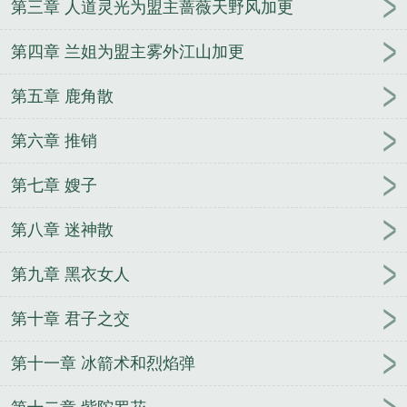
第三章 人道灵光为盟主蔷薇天野风加更
高大仙全本txt
法力无边前一句
法力无边高大仙 阿
里首发
法力无边高大仙好看吗
法力无边高大仙在线
第四章 兰姐为盟主雾外江山加更
阅读
法力无边高大仙境界划分
法力无边高大仙几个
女主
法力无边高大仙txt盘
法力无边高大仙书评
法
第五章 鹿角散
力无边高大仙精校
法力无边高大仙起点中文网
法力
无边高大仙人物简介
法力无边高大仙TXT资源
法力
第六章 推销
无边下句
法力无边高大仙TXT
法力无边上一句
法
力无边高大仙txt
法力无边高大仙兰姐
法力无边高大
第七章 嫂子
仙TXT百度
法力无边高大仙简介
什么大仙法力无
第八章 迷神散
边
法力无边高大仙百度
道爷要飞升
法力无边高大
仙全文免费阅读
法力无边高大仙主角介绍
法力无边
第九章 黑衣女人
高大仙笔趣阁
法力无边高大仙精校阁
法力无边高大
仙txt资源
法力无边图
大仙大仙法力无边下一句
法
第十章 君子之交
力无边的神秘人是谁
法力无边高大仙等级划分
法力
无边高大仙百科
法力无边高大仙 txt
法力无边比喻
第十一章 冰箭术和烈焰弹
什么生肖
法力无边高大仙有几个女主
法力无边下一
句咋接
法力无边啥意思
法力无边高大仙txt百度
法