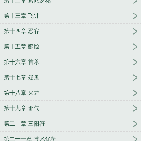
第十二章 紫陀罗花
力无边高大仙周玉玲死了
法力无边高大仙未删减全
文免费阅读
神仙法力无边
法力无边下联
法力无边
第十三章 飞针
高大仙修炼体系
法力无边后面一句是什么
法力无边
第十四章 恶客
的神仙
法力无边高大仙八零电子书
大仙 法力无边
法力无边高大仙TXT笔趣阁
法力无边高大仙无错
大
第十五章 翻脸
仙法力无边下一句
法力无边指什么动物
法力无边高
大仙讲了什么
法力无边高大仙免费阅读
法力无边的
第十六章 首杀
生肖
法力无边是什么
法力无边高大仙 阿里
盗墓风
水录
梦幻曲
痴傻王爷嫁给将军为妻后
重生：回到
第十七章 疑鬼
1983当富翁
仙朝：开局在凡间，天帝请我继位
青梅
小娘子
离婚后孕吐，千亿前夫日日来哄娃
我是
第十八章 火龙
NPC，不是万人迷
我的武魂是铠甲勇士
娱乐：从幕
第十九章 邪气
剧到娱乐天王
四福晋
双生
猎罪神探
诗经
四合
院：开局五张嘴等吃饭
我，云中鹤，开局撞见皇帝
第二十章 三阳符
女儿身
仙帝回归当奶爸
晚安，我的重庆女孩
南来
北往
我和女帝的故事
第二十一章 技术优势