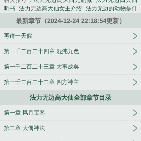
相关推荐：
法力无边高大仙无删减
法力无边高大仙
听书
法力无边高大仙女主介绍
法力无边的动物是什
么生肖
法力无边高大仙TXT免费
法力无边高大仙全
最新章节（2024-12-24 22:18:54更新）
本免费阅读
法力无边什么动物
法力无边高大仙TXT
校对版精校版
法力无边高大仙 踏雪真人
法力无边
再请一天假
高大仙无弹窗笔趣阁
法力无边高大仙txt笔趣阁
法力
无边上一句搞笑
法力无边高大仙笔趣阁无防盗
法力
第一千二百二十四章 混沌九色
无边打一动物
法力无边高大仙新笔趣阁
法力无边高
第一千二百二十三章 大事成矣
大仙txt奇书网
法力无边高大仙笔趣趣
法力无边什么
意思
大仙大仙法力无边
法力无边高大仙女主是谁
第一千二百二十二章 四方神主
法力无边高大仙百度百科
法力无边高大仙周玉玲陨
落了吗
法力无边高大仙角色介绍
法力无边是什么生
法力无边高大仙全部章节目录
肖
法力无边高大仙TXT奇书网
法力无边高大仙 起
点
法力无边的女神仙
法力无边高大仙起点
法力无
第一章 风月宝鉴
边高大仙女主有几个
法力无边的是谁
法力无边高大
仙周玉玲结局
炼道升仙
法力无边指什么生肖
法力
第二章 大偶神法
无边的上一句是什么
法力无边的三大生肖
法力无边