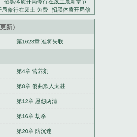
思
招黑体质开局修行在废土最新章节
开局修行在废土 免费
招黑体质开局修
xt
招黑体质开局修行在废土主角能
体质
招黑体质开局修行在废土境界
招
21更新）
在废土未来
招黑体质开局修行在废土
第1623章 准将失联
体质开局修行在废土 笔趣阁
招黑体质
质开局修行在废土免费
招黑体质开局
招黑体质开局修行在废土最新
招黑体
行在废土精校版
招黑体质开局修行在
第4章 营养剂
黑体质开局修行在废土最新章节免费
行在废土有声
招黑体质开局修行在废
第8章 傻曲欺人太甚
局修行在废土免费全文阅读5200
招
网
招黑体质开局修行在废土精校版免
第12章 恩怨两清
自我修养真的超级好看
什么是招黑体
第16章 劫杀
怎么破解
招黑体质开局修行在废土笔
笔趣阁免费阅读
招黑体质开局修行在
第20章 防沉迷
体质开局修行在废土全本
招黑体质开