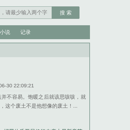
搜 索
小说
记录
30 22:09:21
点并不容易。饱暖之后就该思咳咳，就
这个废土不是他想像的废土！...