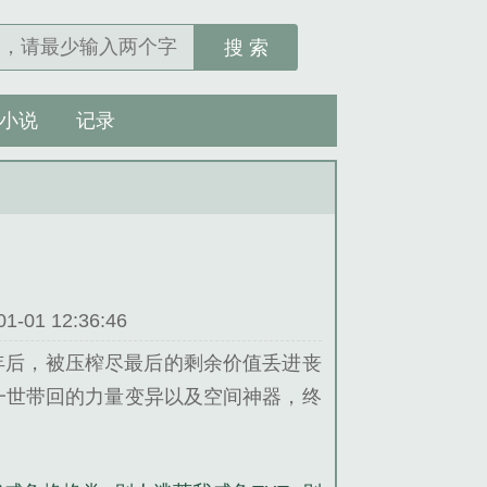
搜 索
小说
记录
01 12:36:46
年后，被压榨尽最后的剩余价值丢进丧
一世带回的力量变异以及空间神器，终
，天不遂人愿，在末世开启的那一刻，
户头的三闺女‘林小月’。本以为拿的