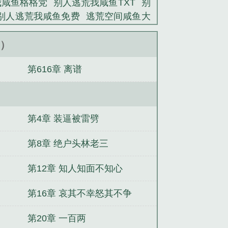
我咸鱼格格党
别人逃荒我咸鱼TXT
别
小康生活，就遇上战乱，小月看看四处
别人逃荒我咸鱼免费
逃荒空间咸鱼大
逃荒我咸鱼免费阅读全文
四零逃荒开
全文免费阅读
别人逃荒我咸鱼笔趣阁
新）
娘她摆烂了
春三月
启禀公子，夫人又
第616章 离谱
了
风起时空门
重生之疯批美人爱装
个崽！
团宠医女七岁半，旺兄旺父旺
配被全家争着宠
第4章 装逼被雷劈
第8章 绝户头林老三
第12章 知人知面不知心
第16章 哀其不幸怒其不争
第20章 一百两