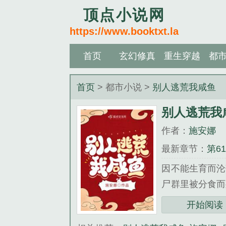
顶点小说网
https://www.booktxt.la
首页
玄幻修真
重生穿越
都
首页
> 都市小说 >
别人逃荒我咸鱼
别人逃荒我
作者：
施安娜
最新章节：
第6
因不能生育而沦
尸群里被分食而
于可以吊打奸夫
开始阅读
被横冲直撞的大