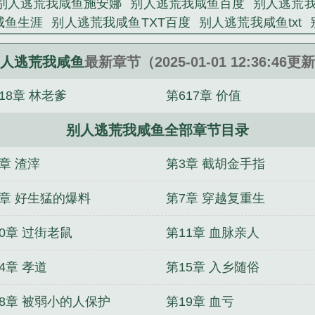
别人逃荒我咸鱼施安娜
别人逃荒我咸鱼百度
别人逃荒
田剧本，还没来得及收拾一堆极品，开启她鸡飞狗跳的
咸鱼生涯
别人逃荒我咸鱼TXT百度
别人逃荒我咸鱼txt
屋，当机立断带上一家老幼踏上逃亡之路。...
鱼夫妻逃荒
别人逃荒我咸鱼全文免费阅读无弹窗
别人
鱼》是施安娜精心创作的都市小说类小说。
别人逃荒我咸鱼免费阅读
逃荒人家
别人逃荒我咸鱼
人逃荒我咸鱼
最新章节（2025-01-01 12:36:46更
的福运娇她生财有道
剑道主宰
都市至尊龙医
皇后娘
18章 林老爹
第617章 价值
我入宫
满朝文武都等我瓜吃
芙蓉帐：权相的掌心娇重生
了
杀手大佬独宠美丽娇气包
穿成农家长姐，开局就养三
别人逃荒我咸鱼全部章节目录
吃肉
重生换亲后，我成了京圈白月光
种田养崽：恶毒女
章 渣滓
第3章 截胡金手指
6章 好生猛的爆料
第7章 穿越复重生
0章 过街老鼠
第11章 血脉亲人
4章 孝道
第15章 入乡随俗
18章 被弱小的人保护
第19章 血亏