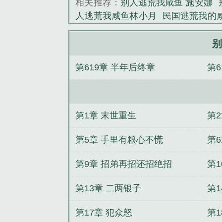
相关推荐：
别人逃荒我咸鱼 施安娜
是悠闲惬意的种
人逃荒我咸鱼林小月
民国逃荒我的
漏风漏雨的小破
力女
别人逃荒我咸鱼TXT书包网
咸
《别人逃荒我咸
心的咸鱼
别人逃荒我咸鱼_TXT免费
别
咸鱼夫妻逃荒施安娜
吾家阿囡
村里
第619章 半年后终章
第6
在扮无辜
外室要跑路，疯批太子夺
傻
为婢
嫁给权臣后，女配被娇宠
全族
玄学符妻算卦灵：猎户吃糠我
第1章 末世重生
第2
第5章 手里有粮心不慌
第
第9章 招弟再招还招绝招
第1
第13章 二两银子
第1
第17章 犯众怒
第