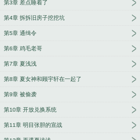
第3章 差点睡着了
第几免费阅读
寒假兼职推荐
寒假兼职赚钱
寒假做
兼职做什么好
寒假兼职去哪里找
寒假学生做兼职
第4章 拆拆旧房子挖挖坑
寒假兼职什么比较好
寒假学生兼职
寒假兼职 知乎
寒假兼职做什么工资高
寒假兼职在家
寒假兼职什么
第5章 通缉令
行业
我只想苟长生，你们却逼我强无敌
云家小九超
皮哒
大冤种师姐她不干了
天医神凰
反派：你要退
第6章 鸡毛老哥
婚，后悔关我屁事！
我委身病娇反派后，男主黑化
了
起猛了，我靠游戏舱在异世称霸了
当西幻女巫穿
第7章 夏浅浅
到修仙界做卷王
救命！穿成炮灰后被病娇反派独宠
第8章 夏女神和顾宇轩在一起了
重生九八之逆天国民女神
绝世神医之逆天魔妃
从前
有个妖怪村
我家夫人是全系废材
穿到女尊国后我抛
第9章 被偷袭
夫弃子了
兽世娇娇超好孕，大佬他强宠上瘾
惊世毒
妃之轻狂大小姐
大佬退休之后
女主在异世搞内卷自
第10章 开放兑换系统
救成大佬
你一个流氓，怎么混到警队里来了
心如死
灰后，家人开始后悔了
第11章 明目张胆的宣战