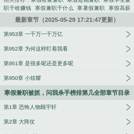
相关推荐：
寒假在家兼职
寒假短期兼职
寒假学生兼
战绩的王局长听到这话差点摔倒，你把这称为零
职干啥赚钱
寒假兼职干什么
寒暑假兼职
寒假高薪
工？ 具体说说打了什么零工。 我打过的零工
兼职
寒假兼职套路深防骗指南
寒假在线兼职
寒假
可多了，比如帮别人跑跑腿，拆拆旧房子，挖挖坑，
最新章节（2025-05-29 17:21:47更新）
假期兼职
问我杀手榜排第几?
寒假找兼职
寒假工兼
教教学生，带学生课外活动等这类体力活。 顾宇
职网
寒假兼职做什么好
假期学生兼职
寒假兼职有3
第953章 一千万一千万亿
轩，据我手中的资料显示，你炸了米国的一座军事基
倍工资吗
寒假兼职干什么好
学生寒假兼职
寒假兼
地？ 是啊，他们房子有些旧，我帮他们拆
职网
寒假兼职做什么
寒假怎么兼职
寒假兼职去哪
第952章 为何这样盯着我看
了！ 卧槽！王局长心里一万匹马经过，原来这就
找
寒假打工兼职
寒假工学生兼职
寒假兼职一天有
是你说的拆拆旧房子？ 把米国的一座三万人的军
第951章 是很多呢还是更多呢
工资吗
寒假兼职哪里找
问我杀手榜排第几土豆茄子
事基地拆了，因为塌方活埋了五百多米军，你居然把
一起吃
假期兼职学生
寒假兼职
2021寒假兼职
寒
这称为拆旧房子？你以为你是拆迁队啊？...
第950章 小炫耀
假兼职学生
暑假寒假兼职
寒假兼职app
寒假最赚
《寒假兼职被抓，问我杀手榜排第几》是土豆茄子一
钱的兼职
寒假兼职要注意什么
寒假兼职好吗
学生
起吃精心创作的都市小说类小说。
寒假兼职被抓，问我杀手榜排第几全部章节目录
寒假兼职一般多少钱一天
寒假兼职是什么意思
寒假
兼职做什么比较好
寒假兼职一个月多少钱
寒暑假学
第1章 恐怖人物顾宇轩
生兼职
寒假兼职工作
寒假兼职有必要吗
寒假兼职
一般多少钱
找寒假兼职
寒假期间兼职
寒假兼职一
第2章 大阵仗
般在哪儿找
寒假兼职在哪里找比较好
问我杀手榜排