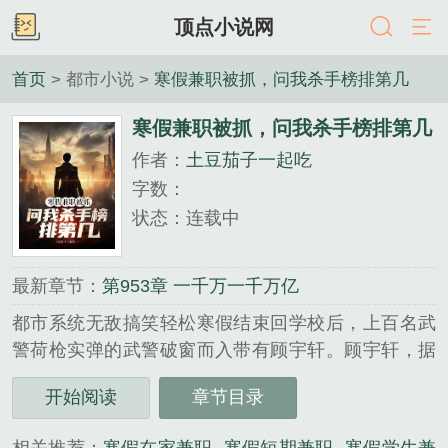
顶点小说网
首页
> 都市小说 >
寒假兼职被抓，问我杀手榜排第几
寒假兼职被抓，问我杀手榜排第几
作者：
土豆茄子一起吃
字数：
状态：连载中
最新章节：
第953章 一千万一千万亿
都市系统无敌搞笑轻松寒假结束回学校后，上百名武
警荷枪实弹的武警破窗而入带有顾宇轩。顾宇轩，据
资料显示你大一到大三所有的暑寒假甚至一些七天小
开始阅读
章节目录
长假，都有你的出境记录，你出国干嘛？ 趁着假
期出国打零工。顾宇轩说道 看过顾宇轩那些骇人