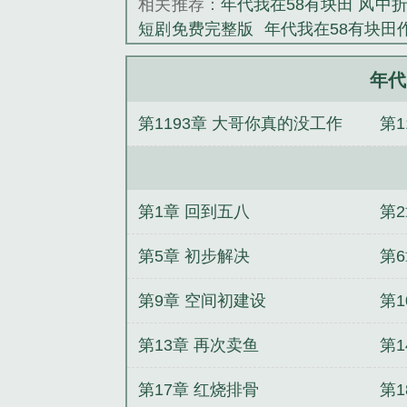
相关推荐：
年代我在58有块田 风中
《年代：我在5
短剧免费完整版
年代我在58有块田
我在58有块田风中折腰
年代我在5
3Q
我在年代里躺赢
年代我在58有
年代
58有块田(风中折腰)
年代我在58有
第1193章 大哥你真的没工作
第1
在58有块田 全部章节
年代我在58
卫国
年代我在58有块田在线免费阅
了吗
在58有块田肖卫国有声
年代我在5
件很简单的事情吗？
妹妹被杀后，
第1章 回到五八
第
伽蛇
疯了吧！刚重生你就要给我生
唯我是废材
女尊末日，我获得了回
第5章 初步解决
第
连天笑明月
狐朋狗友：妖怪帮帮忙
批
第9章 空间初建设
第
第13章 再次卖鱼
第
第17章 红烧排骨
第1