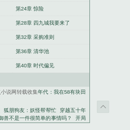
第24章 惊险
第28章 四九城我要来了
第32章 采购准则
第36章 清华池
第40章 时代偏见
点小说网转载收集
年代：我在58有块田
教
狐朋狗友：妖怪帮帮忙
穿越五十年
御兽不是一件很简单的事情吗？
开局
烽火连天笑明月
盗墓：张家族长的那