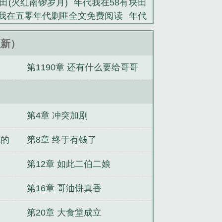
田(火红南锣岁月)
年代我在58有块田
我在五零年代剿匪全文免费阅读
年代
在58有块田TXT
年代我在58有块田
完整版
年代我在58有块田txt
年代我在
2更新）
读
年代我在58有块田演员表
年代我
第1190章 还有什么要给哥哥
8有块田 笔趣阁
年代我在58有块田肖
代
年代我在58有块田笔趣阁
年代我
解释的没
年代：从走出小山村开始
御兽不是一
下面兼职的日子
盗墓：张家族长的那
第4章 冲突加剧
，九门护道人
认祖归宗后，全家天才
掌教
四合院：开局系统就跑路
烽火
吃的
第8章 终于有钱了
白无常
觉醒杀人魔天赋后，我成了疯
第12章 如此二伯二娘
第16章 哥油饼真香
第20章 大食堂成立