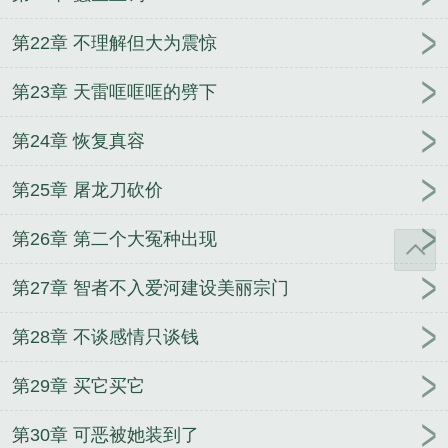
第22章 不理解但大为震惊
第23章 天雷哐哐哐的劈下
第24章 恢复真容
第25章 屠龙刀砍价
第26章 第二个大冤种出现
第27章 智者不入爱河建设美丽宗门
第28章 不谈感情只谈钱
第29章 买它买它
第30章 可恶被她装到了