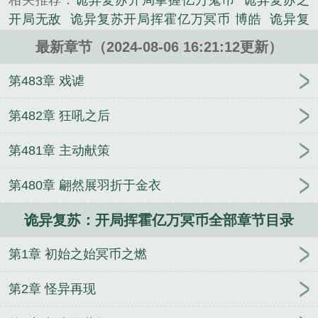
相关推荐：
诡异复苏开局掌握亿万鬼币
诡异复苏之
开局无敌
诡异复苏开局挥霍亿万冥币 博皓
诡异复
苏开局零元购
诡异复苏开局一座锁妖塔
诡异复苏开
最新章节（2024-08-06 16:21:12更新）
局拥有亿万冥币动漫
诡异复苏开局亿万冥币漫画完
整版
诡异复苏开局成为诡商人
诡异复苏开局拥有亿
第483章 戏谑
万冥币动漫在线观看
诡异复苏开局掌握万亿诡币漫
画
诡异复苏开局激活射手座
诡异复苏开局窃取恐惧
第482章 狂吼之后
本源
诡秘复苏开局掌握万亿诡币
诡秘复苏开局掌握
第481章 主动献策
万亿冥币
诡异复苏开局一枚青铜戒指
盗馆
帝国传
与抗击恶魔
官路之谁与争锋
不悔修仙录
异域之星
第480章 翩然展羽折于金衣
球领主
末世小果农
最强系统仙帝
权女嫡谋
全宇
宙我只喜欢你
药尚天
她的夜莺
福气满满小厨娘
诡异复苏：开局挥霍亿万冥币全部章节目录
创世天阿战纪
佳人难以良人配
名侦探柯南之樱花下
的约定
穿越马
天野长歌
宝可梦：重生小智，只想
第1章 初始之始冥币之燃
弥补遗憾
醉囚的诗文杂言
许思思的不定时发疯日
常
第2章 怪异再现