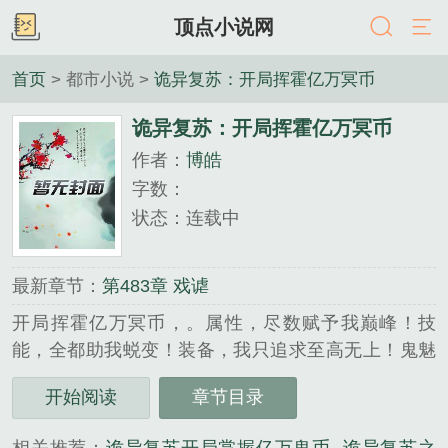
顶点小说网
首页
> 都市小说 >
诡异复苏：开局挥霍亿万冥币
诡异复苏：开局挥霍亿万冥币
作者：
博皓
字数：
状态：连载中
最新章节：
第483章 戏谑
开局挥霍亿万冥币，。属性，尽数赋予我巅峰！技
能，全都助我蜕变！装备，我只追求至高无上！鬼魅
福祉世间罕有？抱歉，在下拥有亿万！...
开始阅读
章节目录
《诡异复苏：开局挥霍亿万冥币》是博皓精心创作的
都市小说类小说。