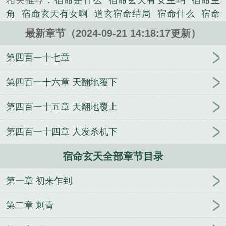
相关推荐：
宿命是什么
宿命玄天有女主吗
宿命主
地高呼！北方真武玄天上帝！北方真武玄天上帝！！
角
宿命玄天有女啊
道玄宿命结局
宿命什么
宿命
北方真武玄天上帝！！！...
玄天女主
宿命诀
宿命是什么意思呀
宿命玄天简
《宿命玄天》是羲和君精心创作的玄幻修真类小说。
最新章节（2024-09-21 14:18:17更新）
介
宿命玄天 奇书网
宿命啥意思?
宿命en
宿命论
是真的吗
宿命指什么
宿命是啥意思?
宿命论是不是
第四百一十七章
玄学吗
宿命是不是天注定
宿命值是什么
宿命玄天
讲的什么
宿命简介
宿命玄天 羲和君
宿命怎么样
第四百一十六章 天翻地覆下
宿命是什么意思 是不好的吗
宿命 什么意思
宿命啥
第四百一十五章 天翻地覆上
意思
宿命怎么解释
宿命玄天起点
宿命玄天剧透
宿命玄天百度百科
何为宿命
宿命Z
宿命玄幻
宿命
第四百一十四章 人发杀机下
和天命
宿命与天命
宿命玄天txt
宿命宿命
宿命玄
天 正仙种 强良
宿命到底是什么
宿命是指什么
宿命
宿命玄天全部章节目录
論
宿命怎么解释啊
宿命出处
宿命有什么用
盘龙
之天道酬勤
文弱书生一拳十万吨
超级学霸：从低调
第一章 初来乍到
控分开始！
原来我才是怪物
我真的不是纨绔子弟
啊
世界变成了游戏
帝师县尊
大医无双
玄幻：开
第二章 刺青
局我有无数阵法
拳之霸者
我的师父是神仙
诡秘：