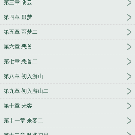
第三章 阴云
灾祸
万倍返现：大明星成了我的舔狗
从西游开始黑
化诸天
诡秘之主同人：起床了，隐者
横推武道从密
第四章 噩梦
武世界开始
史上最强皇子
黄金渔庄
游龙戏唐
上
门神医贵婿
第五章 噩梦二
第六章 恶兽
第七章 恶兽二
第八章 初入游山
第九章 初入游山二
第十章 来客
第十一章 来客二