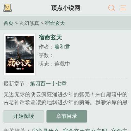
顶点小说网
首页
> 玄幻修真 >
宿命玄天
宿命玄天
作者：
羲和君
字数：
状态：连载中
最新章节：
第四百一十七章
无边无际的阴云疯狂涌进少年的躯壳！来自黑暗中的
古老神话歌谣凄婉地飘进少年的脑海。飘渺浓厚的黑
色墨迹犹如鬼魅在他周身舞蹈。无数窃窃私语夹杂着
开始阅读
章节目录
高声欢呼，空冥中仿佛看见无数奇怪的生灵在朝他膜
拜。它们披着皮毛歌唱，它们踏着鼓点舞蹈，它们跪