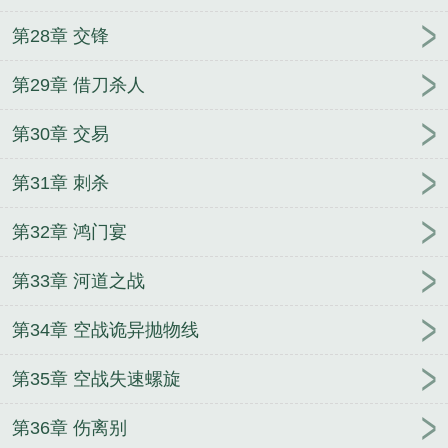
第28章 交锋
第29章 借刀杀人
第30章 交易
第31章 刺杀
第32章 鸿门宴
第33章 河道之战
第34章 空战诡异抛物线
第35章 空战失速螺旋
第36章 伤离别