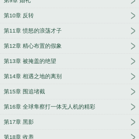
第9章 婚礼
第10章 反转
第11章 愤怒的浪荡才子
第12章 精心布置的假象
第13章 被掩盖的绝望
第14章 相遇之地的离别
第15章 围追堵截
第16章 全球隼察打一体无人机的精彩
第17章 黑影
第18章 收养