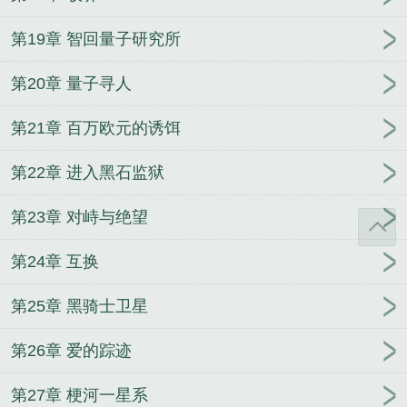
第19章 智回量子研究所
第20章 量子寻人
第21章 百万欧元的诱饵
第22章 进入黑石监狱
第23章 对峙与绝望
第24章 互换
第25章 黑骑士卫星
第26章 爱的踪迹
第27章 梗河一星系