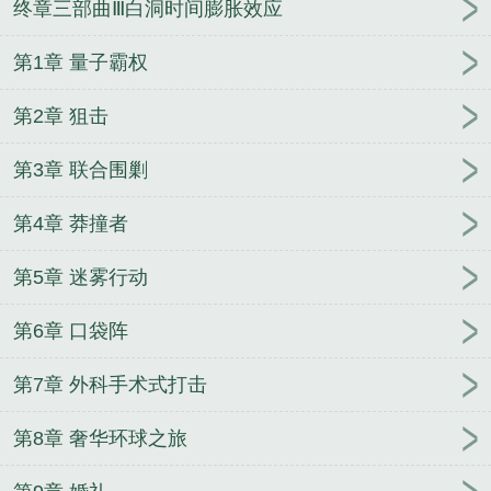
终章三部曲Ⅲ白洞时间膨胀效应
第1章 量子霸权
第2章 狙击
第3章 联合围剿
第4章 莽撞者
第5章 迷雾行动
第6章 口袋阵
第7章 外科手术式打击
第8章 奢华环球之旅